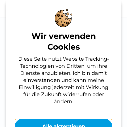
Wir verwenden
Tag der Zivilcourage
Notwendig
Cookies
Diese werden für die
in Unterhaching
Diese Seite nutzt Website Tracking-
Grundfunktionen der Website
Technologien von Dritten, um ihre
benötigt und helfen dabei, unsere
Dienste anzubieten. Ich bin damit
Website nutzbar zu machen sowie
einverstanden und kann meine
Zugriffe auf sichere Bereiche unserer
Einwilligung jederzeit mit Wirkung
Website ermöglichen.
für die Zukunft widerrufen oder
Cookie Informationen anzeigen
ändern.
Externe Inhalte
Alle akzeptieren