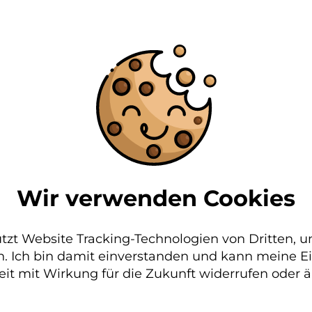
s für Familie start
ktionen der Website benötigt und helfen dabei, 
Wir verwenden Cookies
here Bereiche unserer Website ermöglichen.
l in der Stadt Erkne
en
utzt Website Tracking-Technologien von Dritten, u
. Ich bin damit einverstanden und kann meine E
eit mit Wirkung für die Zukunft widerrufen oder 