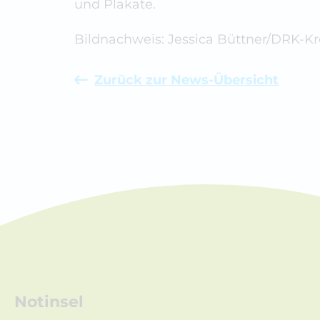
und Plakate.
Bildnachweis: Jessica Büttner/DRK-K
Zurück zur News-Übersicht
Notinsel