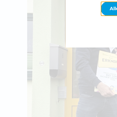
Beinhaltet Ressourcen, welche 
YouTube, Instagram oder ähnli
Al
Cookie Informationen anzeig
Alle akzeptieren
Impressum
Datenschutz