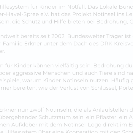
Hilfesystem für Kinder im Notfall. Das Lokale Bünd
Havel-Spree e.V. hat das Projekt Notinsel ins Le
ln, die Schutz und Hilfe bieten bei Bedrohung, G
andweit bereits seit 2002. Bundesweiter Träger is
ür Familie Erkner unter dem Dach des DRK-Kreis
er.
n für Kinder können vielfältig sein. Bedrohung d
oder aggressive Menschen und auch Tiere sind n
eispiele, warum Kinder Notinseln nutzen. Häufig 
er bereiten, wie der Verlust von Schlüssel, Po
 Erkner nun zwölf Notinseln, die als Anlaufstellen
übergehender Schutzraum sein, ein Pflaster, ein A
inen Aufkleber mit dem Notinsel-Logo direkt im 
Hilfesystem über eine Kooperation mit den Schul