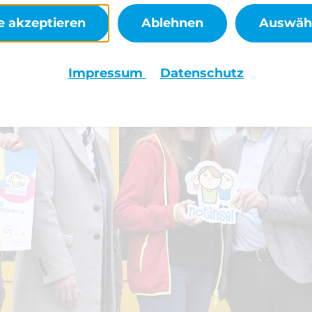
externe Inhalte auf der Website zur Verfügung st
che Anbieter.
le akzeptieren
Ablehnen
Auswäh
en
Impressum
Datenschutz
Speichern
Ablehnen