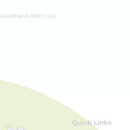
reisverband MOHS e.V.
Quick Links