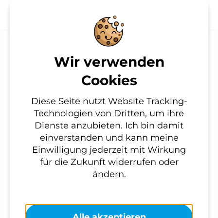
Wir verwenden
Notwendig
Cookies
Leider steht diese
Diese werden für die
Funktion bzw. Seite
Diese Seite nutzt Website Tracking-
Grundfunktionen der Website
Technologien von Dritten, um ihre
benötigt und helfen dabei, unsere
aktuell noch nicht
Dienste anzubieten. Ich bin damit
Website nutzbar zu machen sowie
einverstanden und kann meine
Zugriffe auf sichere Bereiche unserer
zur Verfügung.
Einwilligung jederzeit mit Wirkung
Website ermöglichen.
für die Zukunft widerrufen oder
Cookie Informationen anzeigen
ändern.
Externe Inhalte
Alle akzeptieren