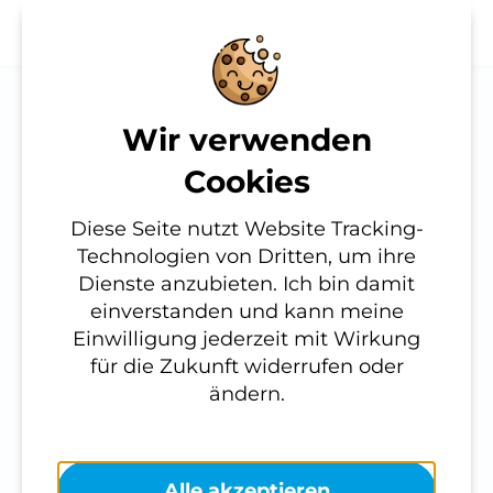
Passwort
Wir verwenden
Notwendig
Cookies
vergessen?
Diese werden für die
Diese Seite nutzt Website Tracking-
Grundfunktionen der Website
Technologien von Dritten, um ihre
benötigt und helfen dabei, unsere
Bitte geben Sie hier Ihren Benutzername (N-
Dienste anzubieten. Ich bin damit
Website nutzbar zu machen sowie
Nummer oder P-Nummer) ein, um
einverstanden und kann meine
Zugriffe auf sichere Bereiche unserer
Anweisungen zum Zurücksetzen Ihres
Einwilligung jederzeit mit Wirkung
Website ermöglichen.
Passworts zu erhalten. Bitte verwenden Sie
für die Zukunft widerrufen oder
Cookie Informationen anzeigen
in diesem Feld ausschließlich den
ändern.
Benutzernamen.
Externe Inhalte
Benutzername (N-Nummer oder P-
Nummer)
Alle akzeptieren