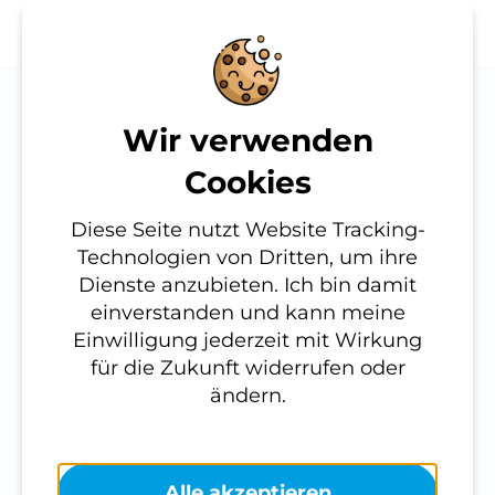
Wir verwenden
Kassel-News: Sehen
Notwendig
Cookies
Diese werden für die
und gesehen
Diese Seite nutzt Website Tracking-
Grundfunktionen der Website
Technologien von Dritten, um ihre
werden – Kassels
benötigt und helfen dabei, unsere
Dienste anzubieten. Ich bin damit
Website nutzbar zu machen sowie
City hat eine neue
einverstanden und kann meine
Zugriffe auf sichere Bereiche unserer
Einwilligung jederzeit mit Wirkung
Website ermöglichen.
Notinsel
für die Zukunft widerrufen oder
Cookie Informationen anzeigen
ändern.
Externe Inhalte
Alle akzeptieren