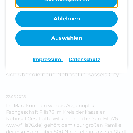
Beinhaltet Ressourcen, welche
externe Inhalte auf der Website zur
Verfügung stellen. Wie zum Beispiel
Ablehnen
YouTube, Instagram oder ähnliche
Anbieter.
Cookie Informationen anzeigen
Auswählen
Bild:
Filia76-Inhaberin Claudia Weber und
Impressum
Datenschutz
Alle akzeptieren
Notinsel-Mitarbeiter Achim Schnyder freuen
sich über die neue Notinsel in Kassels City
Speichern
22.03.2025
Ablehnen
Im März konnten wir das Augenoptik-
Fachgeschäft Filia76 im Kreis der Kasseler
Notinsel-Geschäfte willkommen heißen. Filia76
Impressum
Datenschutz
(www.filia76.de) gehört damit zur großen Familie
der insgesamt über 500 Notinseln in unserer Stadt